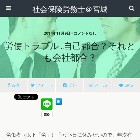
社会保険労務士＠宮城
2014年11月9日 • コメントなし
労使トラブル…自己都合？それと
も会社都合？
共有
ツイート
ピン
メール
SMS
労働者（以下「労」）「○月×日に休みたいので、年次有