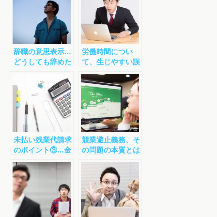
辞職の意思表示…
労働時間につい
どうしても辞めた
て、生じやすい誤
い時には
解（前編）
未払い残業代請求
競業避止義務、そ
のポイント③…金
の問題の本質とは
額をどのように計
算すべきか