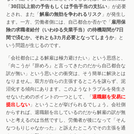
「
30日以上前の予告もしくは予告手当の支払い
」が必要
とされ、また「
解雇の無効を争われるリスク
」が発生し
ます。一方、労働者側には、自己都合か否かで「
雇用保
険の求職者給付（いわゆる失業手当）の待機期間が7日
間で済むか、それとも3カ月必要となってしまうか
」と
いう問題が生じるのです。
「会社都合による解雇は極力避けたい」という思惑と、
「向こうが『辞めろ』と言ってきたのだから自己都合な
訳が無い」という思いとの衝突は、そう簡単に解決とは
なりません。双方が自らの主張するところを譲らず、泥
沼化する傾向にあります。このようなトラブルを発生さ
せないためのポイントの一つとして、「
退職願を安易に
提出しない
」ということが挙げられるでしょう。会社側
からすれば、退職願を出しているのだから解雇の訳が無
いと考えるのは当然ですし、労働者が後になって「そん
なつもりじゃなかった」と訴えたところでその主張を通