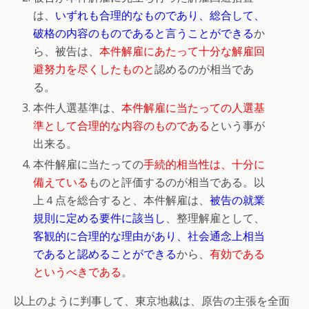
は、
いずれも合理的なものであり、総合して、
破格の内容のものであると言うことができる
か
ら、被告は、
本件解雇にあたって十分な解雇回
避努力を尽くしたものと
認めるのが相当であ
る。
本件人選基準は、
本件解雇に当たっての人選基
準として合理的な内容のものである
という事が
出来る。
本件解雇に当たっての
手続的相当性は、十分に
備えている
ものと評価するのが相当である。以
上４点を総合すると、本件解雇は、
被告の就業
規則に定める要件に該当し
、整理解雇として、
客観的に合理的な理由があり、社会通念上相当
であると認めることができる
から、
有効である
というべきである
。
以上のように判事して、東京地裁は、原告の主張を全面