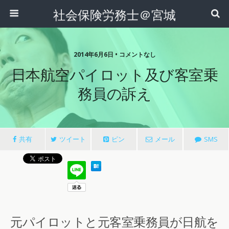
社会保険労務士＠宮城
2014年6月6日 • コメントなし
日本航空パイロット及び客室乗
務員の訴え
共有
ツイート
ピン
メール
SMS
元パイロットと元客室乗務員が日航を