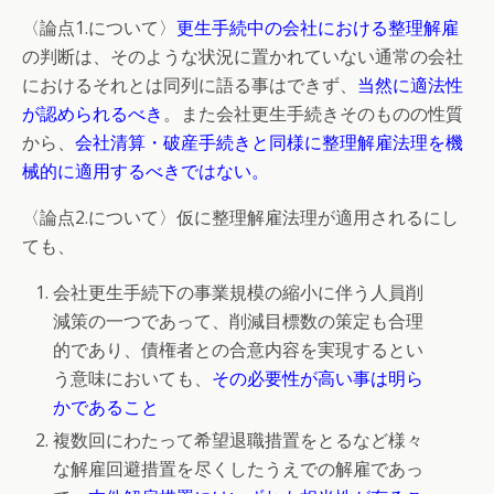
〈論点1.について〉
更生手続中の会社における整理解雇
の判断は、そのような状況に置かれていない通常の会社
におけるそれとは同列に語る事はできず、
当然に適法性
が認められるべき
。また会社更生手続きそのものの性質
から、
会社清算・破産手続きと同様に整理解雇法理を機
械的に適用するべきではない。
〈論点2.について〉仮に整理解雇法理が適用されるにし
ても、
会社更生手続下の事業規模の縮小に伴う人員削
減策の一つであって、削減目標数の策定も合理
的であり、債権者との合意内容を実現するとい
う意味においても、
その必要性が高い事は明ら
かであること
複数回にわたって希望退職措置をとるなど様々
な解雇回避措置を尽くしたうえでの解雇であっ