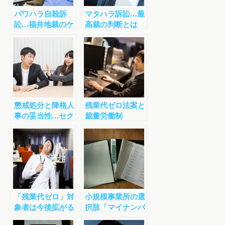
パワハラ自殺訴
マタハラ訴訟…最
訟…福井地裁のケ
高裁の判断とは
ース
懲戒処分と降格人
残業代ゼロ法案と
事の妥当性…セク
裁量労働制
ハラにあたる言動
とは
「残業代ゼロ」対
小規模事業所の選
象者は今後拡がる
択肢「マイナンバ
か…改正案要綱よ
ー取得・保管セッ