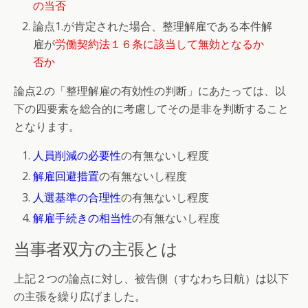
の当否
論点1.が肯定された場合、整理解雇である本件解
雇が
労働契約法１６条に該当して無効となるか
否か
論点2.の「整理解雇の有効性の判断」にあたっては、以
下の四要素を総合的に考慮してその是非を判断すること
となります。
人員削減の必要性
の有無ないし程度
解雇回避措置
の有無ないし程度
人選基準の合理性
の有無ないし程度
解雇手続きの相当性
の有無ないし程度
当事者双方の主張とは
上記２つの論点に対し、被告側（すなわち日航）は以下
の主張を繰り広げました。