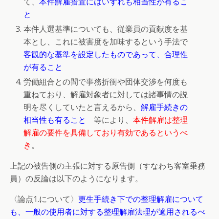
て、
本件解雇措置にはいずれも相当性が有るこ
と
本件人選基準についても、従業員の貢献度を基
本とし、これに被害度を加味するという手法で
客観的な基準を設定したものであって、合理性
が有ること
労働組合との間で事務折衝や団体交渉を何度も
重ねており、解雇対象者に対しては諸事情の説
明を尽くしていたと言えるから、
解雇手続きの
相当性も有ること
等により、
本件解雇は整理
解雇の要件を具備しており有効であるというべ
き
。
上記の被告側の主張に対する原告側（すなわち客室乗務
員）の反論は以下のようになります。
〈論点1.について〉
更生手続き下での整理解雇について
も、一般の使用者に対する整理解雇法理が適用されるべ