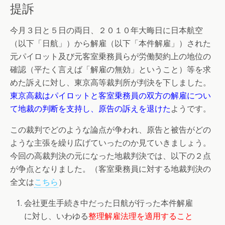
提訴
今月３日と５日の両日、２０１０年大晦日に日本航空
（以下「日航」）から解雇（以下「本件解雇」）された
元パイロット及び元客室乗務員らが労働契約上の地位の
確認（平たく言えば「解雇の無効」ということ）等を求
めた訴えに対し、東京高等裁判所が判決を下しました。
東京高裁はパイロットと客室乗務員の双方の解雇につい
て地裁の判断を支持し、原告の訴えを退けた
ようです。
この裁判でどのような論点が争われ、原告と被告がどの
ような主張を繰り広げていったのか見ていきましょう。
今回の高裁判決の元になった地裁判決では、以下の２点
が争点となりました。（客室乗務員に対する地裁判決の
全文は
こちら
）
会社更生手続き中だった日航が行った本件解雇
に対し、いわゆる
整理解雇法理を適用すること