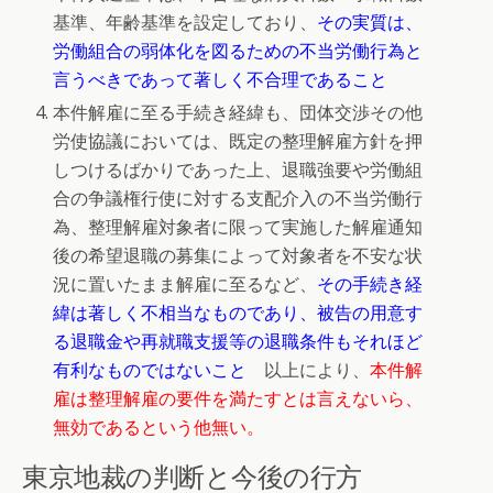
基準、年齢基準を設定しており、
その実質は、
労働組合の弱体化を図るための不当労働行為と
言うべきであって著しく不合理であること
本件解雇に至る手続き経緯も、団体交渉その他
労使協議においては、既定の整理解雇方針を押
しつけるばかりであった上、退職強要や労働組
合の争議権行使に対する支配介入の不当労働行
為、整理解雇対象者に限って実施した解雇通知
後の希望退職の募集によって対象者を不安な状
況に置いたまま解雇に至るなど、
その手続き経
緯は著しく不相当なものであり、被告の用意す
る退職金や再就職支援等の退職条件もそれほど
有利なものではないこと
以上により、
本件解
雇は整理解雇の要件を満たすとは言えないら、
無効であるという他無い。
東京地裁の判断と今後の行方