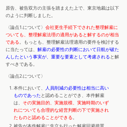
原告、被告双方の主張を踏まえた上で、東京地裁は以下
のように判断しました。
〈論点1.について〉
会社更生手続下でされた整理解雇に
ついても、整理解雇法理の適用があると解するのが相当
である
。もっとも、整理解雇法理適用の要件を検討する
に当たっては、
解雇の必要性の判断において日航が破た
んしたという事実が、重要な要素として考慮される
と解
すべきである。
〈論点2.について〉
本件において、
人員削減の必要性は相当に高い
ものであった
と認めることができ、本件解雇
は、
その実施目的、実施規模、実施時期のいず
れについても合理的な経営判断の下で実施され
たものと認めることができる
。
被告が本件解雇に先立ち行った解雇回避措置