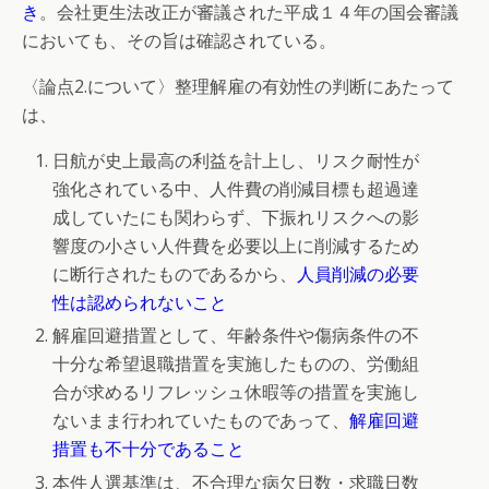
き
。会社更生法改正が審議された平成１４年の国会審議
においても、その旨は確認されている。
〈論点2.について〉整理解雇の有効性の判断にあたって
は、
日航が史上最高の利益を計上し、リスク耐性が
強化されている中、人件費の削減目標も超過達
成していたにも関わらず、下振れリスクへの影
響度の小さい人件費を必要以上に削減するため
に断行されたものであるから、
人員削減の必要
性は認められないこと
解雇回避措置として、年齢条件や傷病条件の不
十分な希望退職措置を実施したものの、労働組
合が求めるリフレッシュ休暇等の措置を実施し
ないまま行われていたものであって、
解雇回避
措置も不十分であること
本件人選基準は、不合理な病欠日数・求職日数